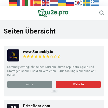
Seiten Übersicht
www.Scrambly.io
Scrambly ermöglicht seinen Nutzern, durch App-Tests, Spiele und
Umfragen schnell Geld zu verdienen – Auszahlung sicher und ab 1
Dollar.
infos
Website
Bonus
PrizeBear.com