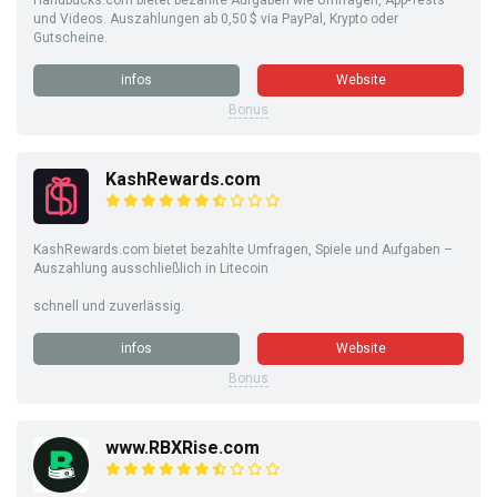
Handbucks.com bietet bezahlte Aufgaben wie Umfragen, App-Tests
und Videos. Auszahlungen ab 0,50 $ via PayPal, Krypto oder
Gutscheine.
infos
Website
Bonus
KashRewards.com
KashRewards.com bietet bezahlte Umfragen, Spiele und Aufgaben –
Auszahlung ausschließlich in Litecoin
schnell und zuverlässig.
infos
Website
Bonus
www.RBXRise.com