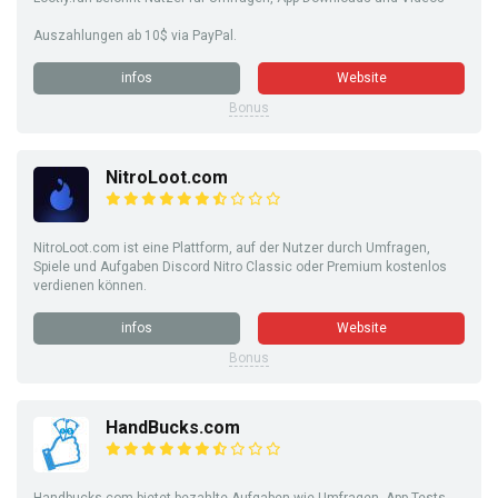
Auszahlungen ab 10$ via PayPal.
infos
Website
Bonus
NitroLoot.com
NitroLoot.com ist eine Plattform, auf der Nutzer durch Umfragen,
Spiele und Aufgaben Discord Nitro Classic oder Premium kostenlos
verdienen können.
infos
Website
Bonus
HandBucks.com