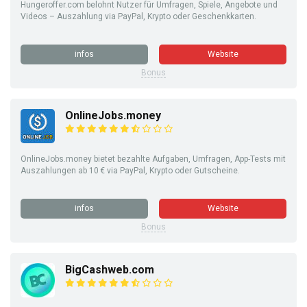
Hungeroffer.com belohnt Nutzer für Umfragen, Spiele, Angebote und
Videos – Auszahlung via PayPal, Krypto oder Geschenkkarten.
infos
Website
Bonus
OnlineJobs.money
OnlineJobs.money bietet bezahlte Aufgaben, Umfragen, App-Tests mit
Auszahlungen ab 10 € via PayPal, Krypto oder Gutscheine.
infos
Website
Bonus
BigCashweb.com