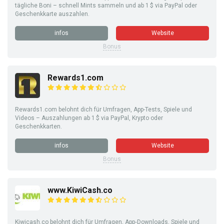
tägliche Boni – schnell Mints sammeln und ab 1 $ via PayPal oder
Geschenkkarte auszahlen.
infos
Website
Bonus
Rewards1.com
Rewards1.com belohnt dich für Umfragen, App-Tests, Spiele und
Videos – Auszahlungen ab 1 $ via PayPal, Krypto oder
Geschenkkarten.
infos
Website
Bonus
www.KiwiCash.co
Kiwicash.co belohnt dich für Umfragen, App‑Downloads, Spiele und