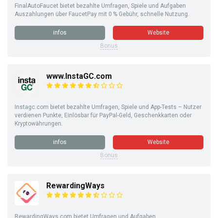
FinalAutoFaucet bietet bezahlte Umfragen, Spiele und Aufgaben
Auszahlungen über FaucetPay mit 0 % Gebühr, schnelle Nutzung.
infos
Website
Bonus
www.InstaGC.com
Instagc.com bietet bezahlte Umfragen, Spiele und App-Tests – Nutzer
verdienen Punkte, Einlösbar für PayPal-Geld, Geschenkkarten oder
Kryptowährungen.
infos
Website
Bonus
RewardingWays
RewardingWays.com bietet Umfragen und Aufgaben