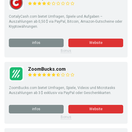
CortalyCash.com bietet Umfragen, Spiele und Aufgaben –
Auszahlungen ab 0,50 $ via PayPal, Bitcoin, Amazon-Gutscheine oder
Kryptowährungen.
infos
Website
Bonus
ZoomBucks.com
ZoomBucks.com bietet Umfragen, Spiele, Videos und Microtasks
Auszahlungen ab 3 $ exklusiv via PayPal oder Geschenkkarten.
infos
Website
Bonus