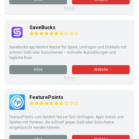
Bonus
SaveBucks
Savebucks.app belohnt Nutzer für Spiele, Umfragen und Einkäufe mit
echtem Geld oder Gutscheinen – schnelle Auszahlungen und
tägliche Boni.
infos
Website
Bonus
FeaturePoints
FeaturePoints.com belohnt Nutzer fürs Umfragen, Apps testen und
Spielen mit Punkten, die schnell gegen Geld oder Gutscheine
eingetauscht werden können.