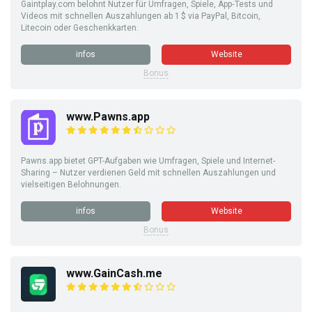
Gaintplay.com belohnt Nutzer für Umfragen, Spiele, App‑Tests und
Videos mit schnellen Auszahlungen ab 1 $ via PayPal, Bitcoin,
Litecoin oder Geschenkkarten.
infos
Website
Bonus
www.Pawns.app
Pawns.app bietet GPT-Aufgaben wie Umfragen, Spiele und Internet-
Sharing – Nutzer verdienen Geld mit schnellen Auszahlungen und
vielseitigen Belohnungen.
infos
Website
Bonus
www.GainCash.me