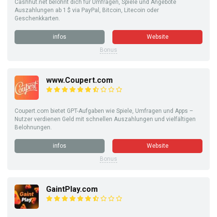
Cashhut.net belohnt dich für Umfragen, Spiele und Angebote
Auszahlungen ab 1 $ via PayPal, Bitcoin, Litecoin oder
Geschenkkarten.
infos
Website
Bonus
www.Coupert.com
Coupert.com bietet GPT-Aufgaben wie Spiele, Umfragen und Apps –
Nutzer verdienen Geld mit schnellen Auszahlungen und vielfältigen
Belohnungen.
infos
Website
Bonus
GaintPlay.com