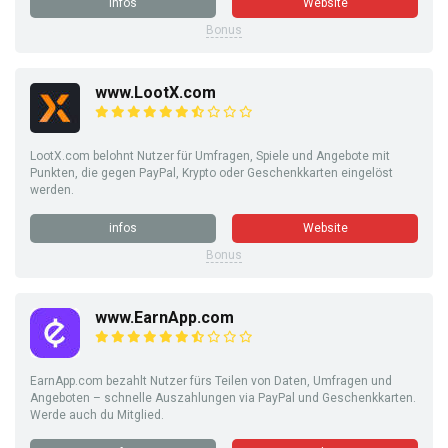
infos
Website
Bonus
www.LootX.com
LootX.com belohnt Nutzer für Umfragen, Spiele und Angebote mit
Punkten, die gegen PayPal, Krypto oder Geschenkkarten eingelöst
werden.
infos
Website
Bonus
www.EarnApp.com
EarnApp.com bezahlt Nutzer fürs Teilen von Daten, Umfragen und
Angeboten – schnelle Auszahlungen via PayPal und Geschenkkarten.
Werde auch du Mitglied.