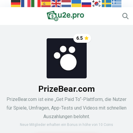
6.5
PrizeBear.com
PrizeBear.com ist eine „Get Paid To“-Plattform, die Nutzer
für Spiele, Umfragen, App-Tests und Videos mit schnellen
Auszahlungen belohnt.
Neue Mitglieder erhalten ein Bonus in höhe von 10 Coins