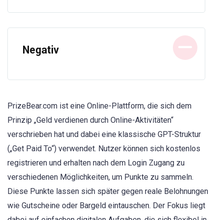
Negativ
PrizeBear.com ist eine Online-Plattform, die sich dem
Prinzip „Geld verdienen durch Online-Aktivitäten“
verschrieben hat und dabei eine klassische GPT-Struktur
(„Get Paid To“) verwendet. Nutzer können sich kostenlos
registrieren und erhalten nach dem Login Zugang zu
verschiedenen Möglichkeiten, um Punkte zu sammeln.
Diese Punkte lassen sich später gegen reale Belohnungen
wie Gutscheine oder Bargeld eintauschen. Der Fokus liegt
dabei auf einfachen digitalen Aufgaben, die sich flexibel in