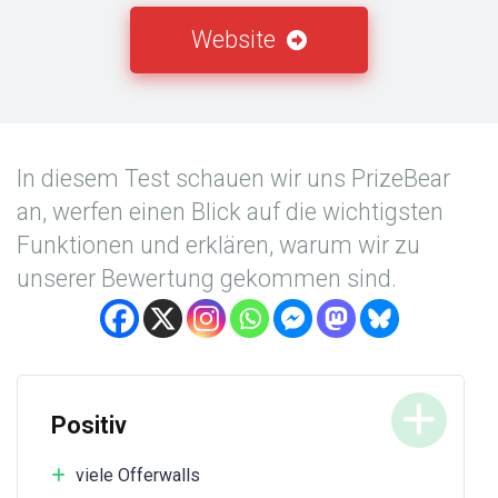
Website
In diesem Test schauen wir uns PrizeBear
an, werfen einen Blick auf die wichtigsten
Funktionen und erklären, warum wir zu
unserer Bewertung gekommen sind.
Positiv
viele Offerwalls