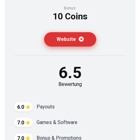
Bonus:
10 Coins
Website
6.5
Bewertung
Payouts
6.0
Games & Software
7.0
Bonus & Promotions
7.0