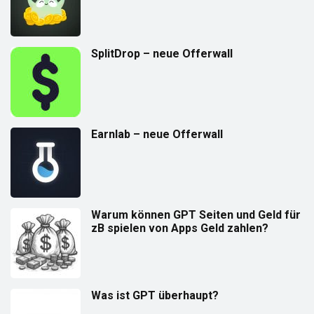
SplitDrop – neue Offerwall
Earnlab – neue Offerwall
Warum können GPT Seiten und Geld für
zB spielen von Apps Geld zahlen?
Was ist GPT überhaupt?