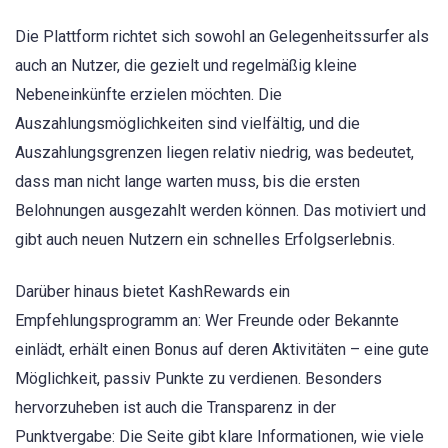
Die Plattform richtet sich sowohl an Gelegenheitssurfer als
auch an Nutzer, die gezielt und regelmäßig kleine
Nebeneinkünfte erzielen möchten. Die
Auszahlungsmöglichkeiten sind vielfältig, und die
Auszahlungsgrenzen liegen relativ niedrig, was bedeutet,
dass man nicht lange warten muss, bis die ersten
Belohnungen ausgezahlt werden können. Das motiviert und
gibt auch neuen Nutzern ein schnelles Erfolgserlebnis.
Darüber hinaus bietet KashRewards ein
Empfehlungsprogramm an: Wer Freunde oder Bekannte
einlädt, erhält einen Bonus auf deren Aktivitäten – eine gute
Möglichkeit, passiv Punkte zu verdienen. Besonders
hervorzuheben ist auch die Transparenz in der
Punktvergabe: Die Seite gibt klare Informationen, wie viele