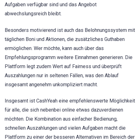
Aufgaben verfügbar sind und das Angebot
abwechslungsreich bleibt.
Besonders motivierend ist auch das Belohnungssystem mit
täglichen Boni und Aktionen, die zusätzliches Guthaben
ermöglichen. Wer möchte, kann auch über das
Empfehlungsprogramm weitere Einnahmen generieren. Die
Plattform legt zudem Wert auf Fairness und überprüft
Auszahlungen nur in seltenen Fällen, was den Ablauf
insgesamt angenehm unkompliziert macht.
Insgesamt ist CashYeah eine empfehlenswerte Möglichkeit
für alle, die sich nebenbei online etwas dazuverdienen
möchten. Die Kombination aus einfacher Bedienung,
schnellen Auszahlungen und vielen Aufgaben macht die
Plattform zu einer der besseren Alternativen im Bereich der