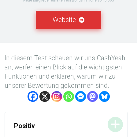
Neue Mitglieder erhalten ein Bonus in Höhe von 0,50$
Website
In diesem Test schauen wir uns CashYeah
an, werfen einen Blick auf die wichtigsten
Funktionen und erklären, warum wir zu
unserer Bewertung gekommen sind.
Positiv