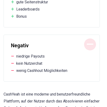
gute Seitenstruktur
Leaderboards
Bonus
Negativ
niedrige Payouts
kein Nutzerchat
wenig Cashhout Möglichkeiten
CashYeah ist eine moderne und benutzerfreundliche
Plattform, auf der Nutzer durch das Absolvieren einfacher