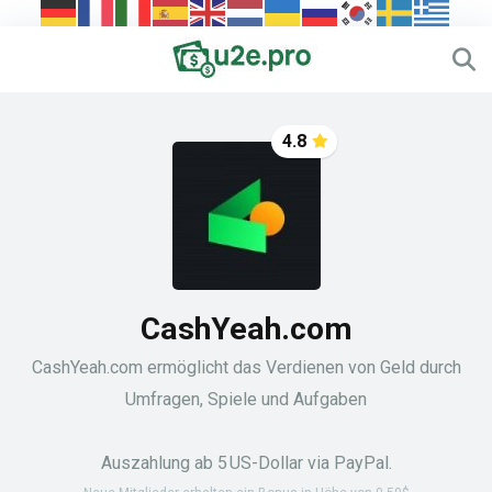
4.8
CashYeah.com
CashYeah.com ermöglicht das Verdienen von Geld durch
Umfragen, Spiele und Aufgaben
Auszahlung ab 5 US-Dollar via PayPal.