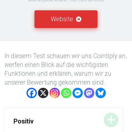
Neue Mitglieder erhalten 1000 Coins als Bonus
Website
In diesem Test schauen wir uns Cointiply an,
werfen einen Blick auf die wichtigsten
Funktionen und erklären, warum wir zu
unserer Bewertung gekommen sind.
Positiv