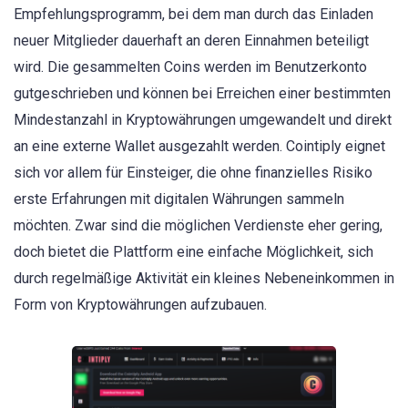
Empfehlungsprogramm, bei dem man durch das Einladen
neuer Mitglieder dauerhaft an deren Einnahmen beteiligt
wird. Die gesammelten Coins werden im Benutzerkonto
gutgeschrieben und können bei Erreichen einer bestimmten
Mindestanzahl in Kryptowährungen umgewandelt und direkt
an eine externe Wallet ausgezahlt werden. Cointiply eignet
sich vor allem für Einsteiger, die ohne finanzielles Risiko
erste Erfahrungen mit digitalen Währungen sammeln
möchten. Zwar sind die möglichen Verdienste eher gering,
doch bietet die Plattform eine einfache Möglichkeit, sich
durch regelmäßige Aktivität ein kleines Nebeneinkommen in
Form von Kryptowährungen aufzubauen.