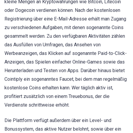
kleine Mengen an Kryptowährungen wie Bitcoin, Litecoin
oder Dogecoin verdienen können. Nach der kostenlosen
Registrierung über eine E-Mail-Adresse erhält man Zugang
zu verschiedenen Aufgaben, mit denen sogenannte Coins
gesammelt werden. Zu den verfügbaren Aktivitäten zählen
das Ausfüllen von Umfragen, das Ansehen von
Werbeanzeigen, das Klicken auf sogenannte Paid-to-Click-
Anzeigen, das Spielen einfacher Online-Games sowie das
Herunterladen und Testen von Apps. Darüber hinaus bietet
Cointiply ein sogenanntes Faucet, bei dem man regelmäßig
kostenlose Coins erhalten kann. Wer täglich aktiv ist,
profitiert zusätzlich von einem Treuebonus, der die
Verdienste schrittweise erhöht.
Die Plattform verfügt außerdem über ein Level- und
Bonussystem, das aktive Nutzer belohnt, sowie über ein