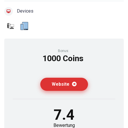
Devices
Bonus:
1000 Coins
Website
7.4
Bewertung