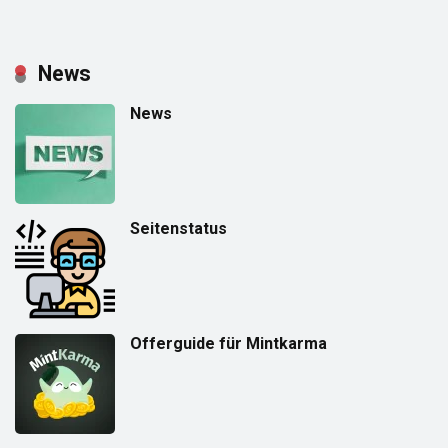
News
News
Seitenstatus
Offerguide für Mintkarma