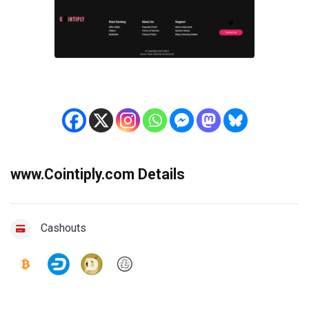
www.Cointiply.com Details
Cashouts