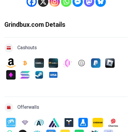
Grindbux.com Details
Cashouts
Offerwalls