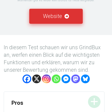
Momentan gibt es leider kein Bonus für neue Mitglieder.
Website
In diesem Test schauen wir uns GrindBux
an, werfen einen Blick auf die wichtigsten
Funktionen und erklären, warum wir zu
unserer Bewertung gekommen sind.
Pros