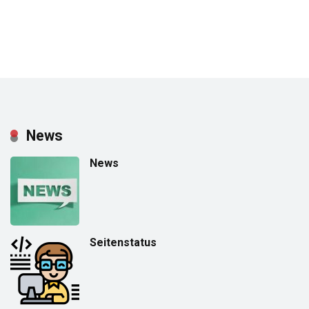
News
News
Seitenstatus