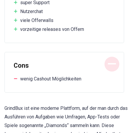
super Support
Nutzerchat
viele Offerwalls
vorzeitige releases von Offern
Cons
wenig Cashout Möglichkeiten
GrindBux ist eine moderne Plattform, auf der man durch das
Ausführen von Aufgaben wie Umfragen, App-Tests oder
Spiele sogenannte „Diamonds“ sammeln kann. Diese