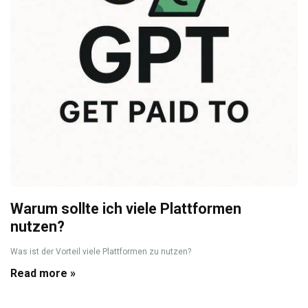
Warum sollte ich viele Plattformen
nutzen?
Was ist der Vorteil viele Plattformen zu nutzen?
Read more »