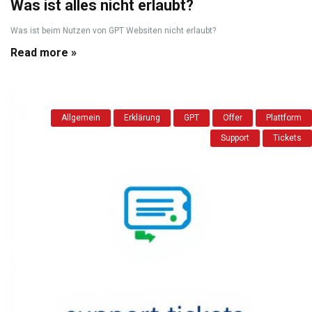
Was ist alles nicht erlaubt?
Was ist beim Nutzen von GPT Websiten nicht erlaubt?
Read more »
Allgemein
Erklärung
GPT
Offer
Plattform
Support
Tickets