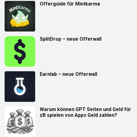
Offerguide für Mintkarma
SplitDrop – neue Offerwall
Earnlab – neue Offerwall
Warum können GPT Seiten und Geld für
zB spielen von Apps Geld zahlen?