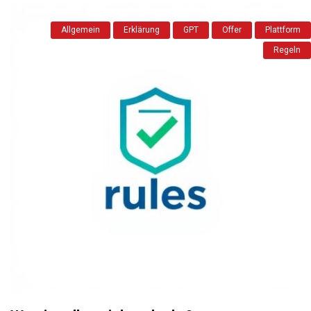
Allgemein
Erklärung
GPT
Offer
Plattform
Regeln