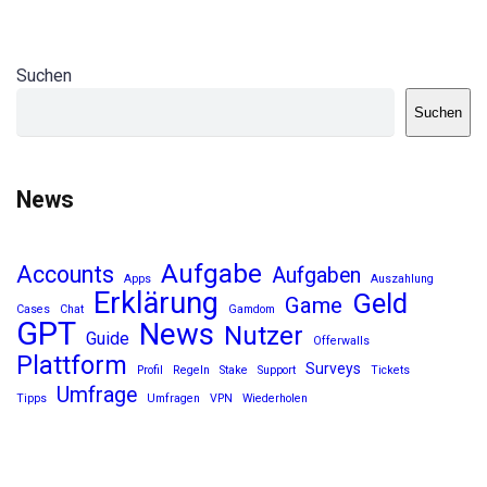
Suchen
Suchen
News
Aufgabe
Accounts
Aufgaben
Apps
Auszahlung
Erklärung
Geld
Game
Cases
Chat
Gamdom
GPT
News
Nutzer
Guide
Offerwalls
Plattform
Surveys
Profil
Regeln
Stake
Support
Tickets
Umfrage
Tipps
Umfragen
VPN
Wiederholen