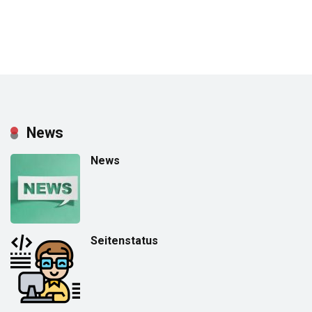
News
News
Seitenstatus