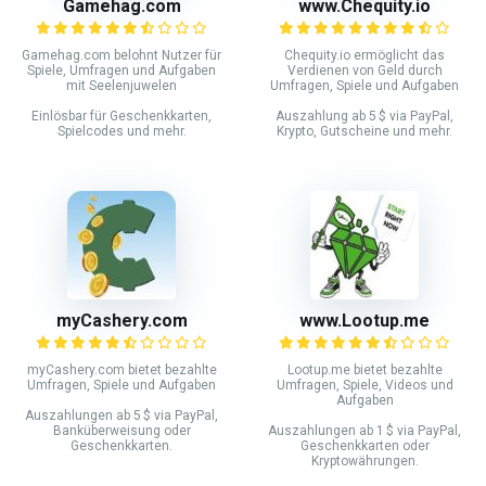
Gamehag.com
www.Chequity.io
Gamehag.com belohnt Nutzer für
Chequity.io ermöglicht das
Spiele, Umfragen und Aufgaben
Verdienen von Geld durch
mit Seelenjuwelen
Umfragen, Spiele und Aufgaben
Einlösbar für Geschenkkarten,
Auszahlung ab 5 $ via PayPal,
Spielcodes und mehr.
Krypto, Gutscheine und mehr.
myCashery.com
www.Lootup.me
myCashery.com bietet bezahlte
Lootup.me bietet bezahlte
Umfragen, Spiele und Aufgaben
Umfragen, Spiele, Videos und
Aufgaben
Auszahlungen ab 5 $ via PayPal,
Banküberweisung oder
Auszahlungen ab 1 $ via PayPal,
Geschenkkarten.
Geschenkkarten oder
Kryptowährungen.