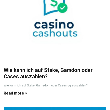
Wie kann ich auf Stake, Gamdon oder
Cases auszahlen?
Wie kann ich auf Stake, Gamedom oder Cases.gg auszahlen?
Read more »