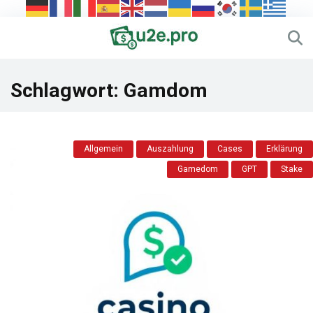
Schlagwort:
Gamdom
Allgemein
Auszahlung
Cases
Erklärung
Gamedom
GPT
Stake