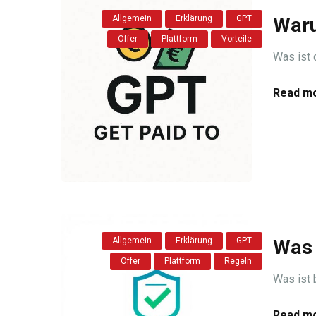
Allgemein
Erklärung
GPT
Waru
Offer
Plattform
Vorteile
Was ist 
Read mo
Allgemein
Erklärung
GPT
Was 
Offer
Plattform
Regeln
Was ist 
Read mo