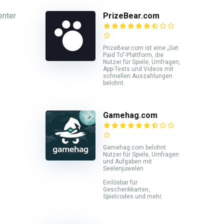
enter
PrizeBear.com
PrizeBear.com ist eine „Get
Paid To“-Plattform, die
Nutzer für Spiele, Umfragen,
App-Tests und Videos mit
schnellen Auszahlungen
belohnt.
Gamehag.com
Gamehag.com belohnt
Nutzer für Spiele, Umfragen
und Aufgaben mit
Seelenjuwelen
Einlösbar für
Geschenkkarten,
Spielcodes und mehr.