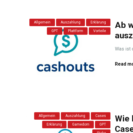
Allgemein
Auszahlung
Erklärung
Ab w
GPT
Plattform
Vorteile
ausz
Was ist 
Read mo
Allgemein
Auszahlung
Cases
Wie 
Erklärung
Gamedom
GPT
Case
Stake