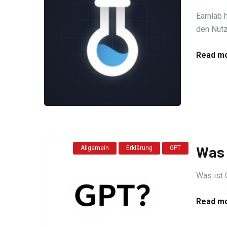
Earnlab 
den Nutz
Read mo
Allgemein
Erklärung
GPT
Was 
Was ist 
Read mo