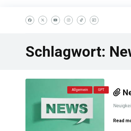
Schlagwort:
Ne
Allgemein
GPT
N
Neuigkei
Read mo