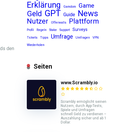
Erklärung
Game
Gamdom
GPT
News
Geld
Guide
Nutzer
Plattform
Offerwalls
Surveys
Profil
Regeln
Stake
Support
Umfrage
Tickets
Tipps
Umfragen
VPN
Wiederholen
Ads den
Seiten
www.Scrambly.io
Scrambly ermöglicht seinen
Nutzern, durch App-Tests,
Spiele und Umfragen
schnell Geld zu verdienen –
Auszahlung sicher und ab 1
Dollar.