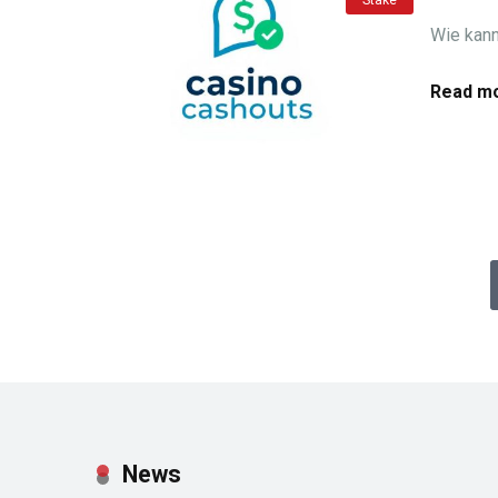
Wie kann
Read mo
News