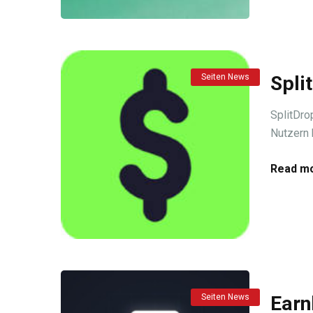
Seiten News
Spli
SplitDro
Nutzern b
Read mo
Seiten News
Earn