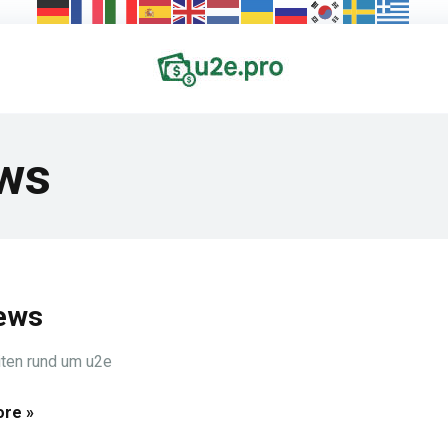
ws
ews
ten rund um u2e
re »