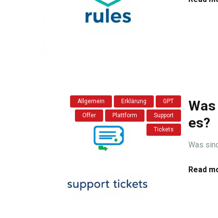
Allgemein
Erklärung
GPT
Was 
Offer
Plattform
Support
es?
Tickets
Was sind
Read mo