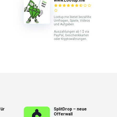
www.Lootup.me
Lootup.me bietet bezahlte
Umfragen, Spiele, Videos
und Aufgaben
Auszahlungen ab 1 $ via
PayPal, Geschenkkarten
oder Kryptowährungen.
für
SplitDrop – neue
Offerwall