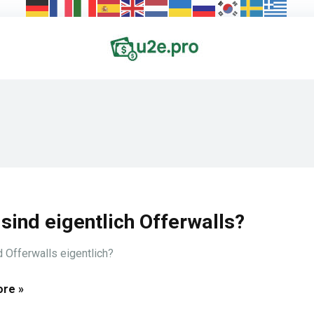
sind eigentlich Offerwalls?
 Offerwalls eigentlich?
re »