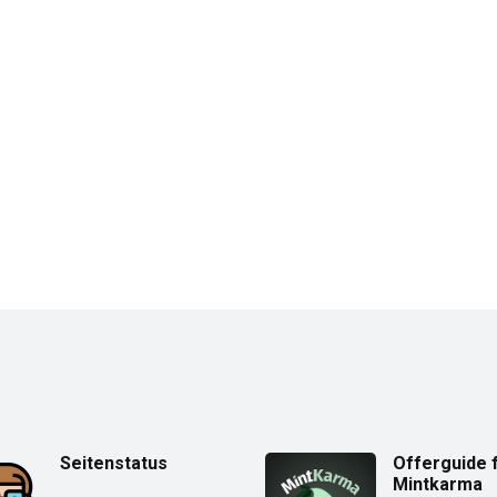
Seitenstatus
Offerguide 
Mintkarma