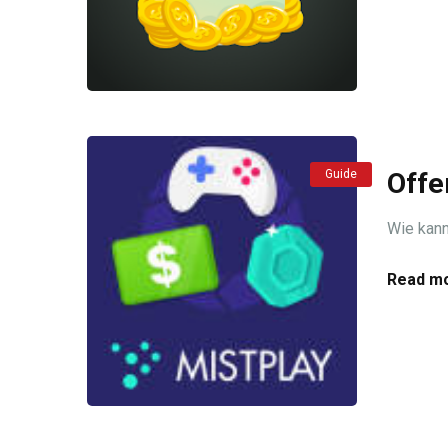
Guide
Offe
Wie kann
Read mo