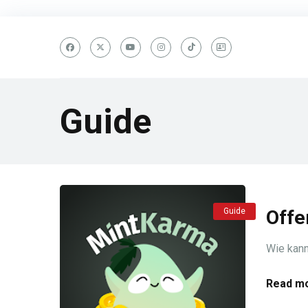
Guide
Guide
Offe
Wie kann
Read mo