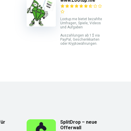
www.Lootup.me
Lootup.me bietet bezahlte
Umfragen, Spiele, Videos
und Aufgaben
Auszahlungen ab 1 $ via
PayPal, Geschenkkarten
oder Kryptowährungen.
für
SplitDrop – neue
Offerwall