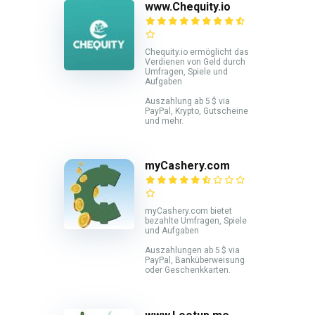
www.Chequity.io
Chequity.io ermöglicht das
Verdienen von Geld durch
Umfragen, Spiele und
Aufgaben
Auszahlung ab 5 $ via
PayPal, Krypto, Gutscheine
und mehr.
myCashery.com
myCashery.com bietet
bezahlte Umfragen, Spiele
und Aufgaben
Auszahlungen ab 5 $ via
PayPal, Banküberweisung
oder Geschenkkarten.