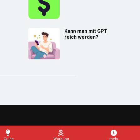
Kann man mit GPT
reich werden?
Guide
Warnung
mehr