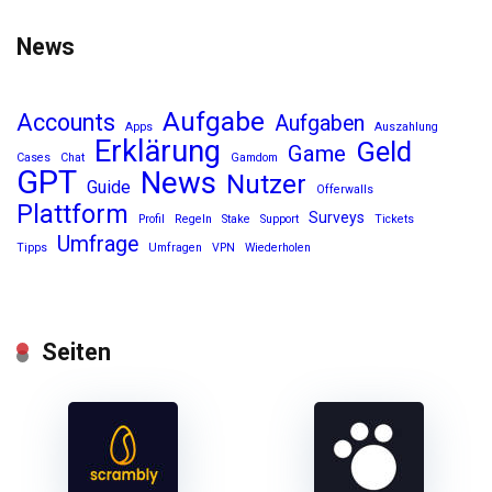
News
Aufgabe
Accounts
Aufgaben
Apps
Auszahlung
Erklärung
Geld
Game
Cases
Chat
Gamdom
GPT
News
Nutzer
Guide
Offerwalls
Plattform
Surveys
Profil
Regeln
Stake
Support
Tickets
Umfrage
Tipps
Umfragen
VPN
Wiederholen
Seiten