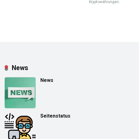
Kryptowährungen.
News
News
Seitenstatus