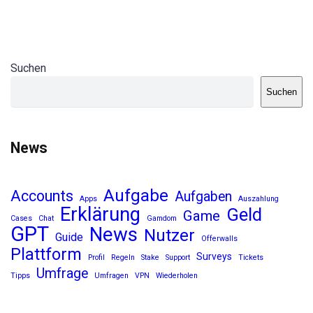
Suchen
Suchen
News
Aufgabe
Accounts
Aufgaben
Apps
Auszahlung
Erklärung
Geld
Game
Cases
Chat
Gamdom
GPT
News
Nutzer
Guide
Offerwalls
Plattform
Surveys
Profil
Regeln
Stake
Support
Tickets
Umfrage
Tipps
Umfragen
VPN
Wiederholen