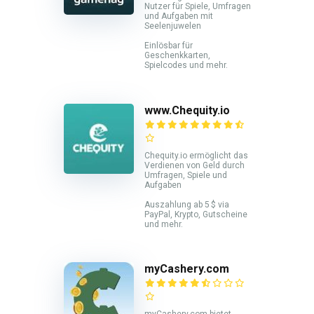
Nutzer für Spiele, Umfragen
und Aufgaben mit
Seelenjuwelen
Einlösbar für
Geschenkkarten,
Spielcodes und mehr.
www.Chequity.io
Chequity.io ermöglicht das
Verdienen von Geld durch
Umfragen, Spiele und
Aufgaben
Auszahlung ab 5 $ via
PayPal, Krypto, Gutscheine
und mehr.
myCashery.com