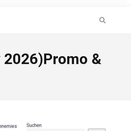
y 2026)​Promo &
Suchen
c enemies