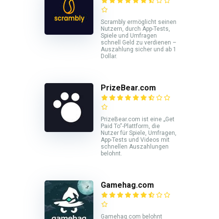
Scrambly ermöglicht seinen
Nutzern, durch App-Tests,
Spiele und Umfragen
schnell Geld zu verdienen –
Auszahlung sicher und ab 1
Dollar.
PrizeBear.com
PrizeBear.com ist eine „Get
Paid To“-Plattform, die
Nutzer für Spiele, Umfragen,
App-Tests und Videos mit
schnellen Auszahlungen
belohnt.
Gamehag.com
Gamehag.com belohnt