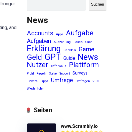
stronger
Suchen
News
ting, and
Aufgabe
Accounts
Apps
Aufgaben
Auszahlung
Cases
Chat
Erklärung
Game
Gamdom
GPT
News
Geld
Guide
Nutzer
Plattform
Offerwalls
Surveys
Profil
Regeln
Stake
Support
Umfrage
Tickets
Tipps
Umfragen
VPN
Wiederholen
Seiten
www.Scrambly.io