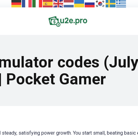
imulator codes (Jul
| Pocket Gamer
d steady, satisfying power growth. You start small, beating basi