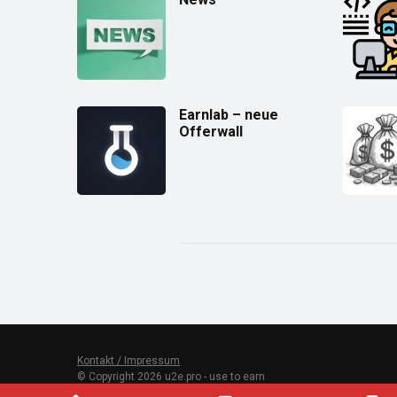
Earnlab – neue
Offerwall
Kontakt / Impressum
© Copyright 2026 u2e.pro - use to earn