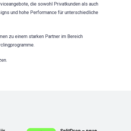
rviceangebote, die sowohl Privatkunden als auch
signs und hohe Performance für unterschiedliche
men zu einem starken Partner im Bereich
cyclingprogramme.
zen.
für
SplitDrop – neue