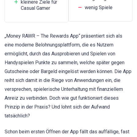
kleinere Ziele für
wenig Spiele
Casual Gamer
„Money RAWR – The Rewards App“ präsentiert sich als
eine moderne Belohnungsplattform, die es Nutzern
ermöglicht, durch das Ausprobieren und Spielen von
Handyspielen Punkte zu sammeln, welche später gegen
Gutscheine oder Bargeld eingelöst werden können. Die App
reiht sich damit in die Riege von Anwendungen ein, die
versprechen, spielerische Unterhaltung mit finanziellem
Anreiz zu verbinden. Doch wie gut funktioniert dieses
Prinzip in der Praxis? Und lohnt sich der Aufwand
tatsächlich?
Schon beim ersten Öffnen der App fällt das auffällige, fast