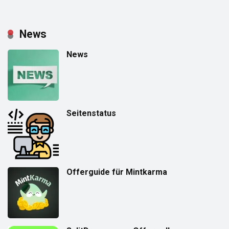
News
News
Seitenstatus
Offerguide für Mintkarma