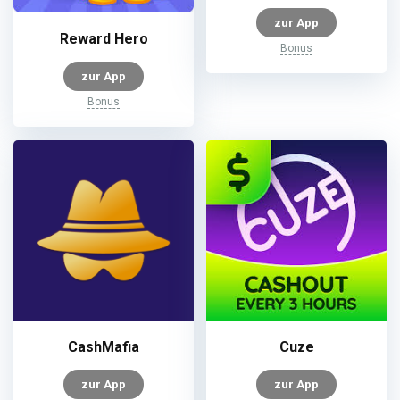
zur App
Reward Hero
Bonus
zur App
Bonus
CashMafia
Cuze
zur App
zur App