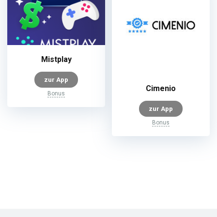
Mistplay
zur App
Cimenio
Bonus
zur App
Bonus