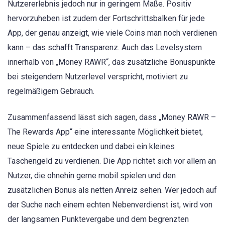
Nutzererlebnis jedoch nur in geringem Maße. Positiv
hervorzuheben ist zudem der Fortschrittsbalken für jede
App, der genau anzeigt, wie viele Coins man noch verdienen
kann – das schafft Transparenz. Auch das Levelsystem
innerhalb von „Money RAWR“, das zusätzliche Bonuspunkte
bei steigendem Nutzerlevel verspricht, motiviert zu
regelmäßigem Gebrauch.
Zusammenfassend lässt sich sagen, dass „Money RAWR –
The Rewards App“ eine interessante Möglichkeit bietet,
neue Spiele zu entdecken und dabei ein kleines
Taschengeld zu verdienen. Die App richtet sich vor allem an
Nutzer, die ohnehin gerne mobil spielen und den
zusätzlichen Bonus als netten Anreiz sehen. Wer jedoch auf
der Suche nach einem echten Nebenverdienst ist, wird von
der langsamen Punktevergabe und dem begrenzten