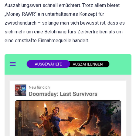
Auszahlungswert schnell ernüchtert. Trotz allem bietet
„Money RAWR“ ein unterhaltsames Konzept für
zwischendurch – solange man sich bewusst ist, dass es
sich mehr um eine Belohnung fürs Zeitvertreiben als um
eine ernsthafte Einnahmequelle handelt.