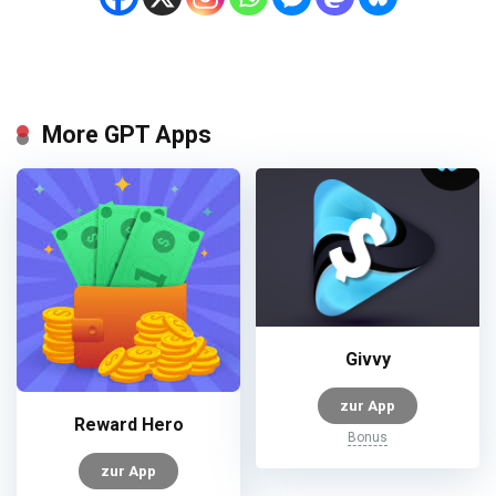
More GPT Apps
Givvy
zur App
Reward Hero
Bonus
zur App