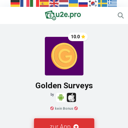
10.0
Golden Surveys
by
kein Bonus
zur App