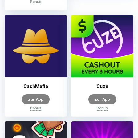
Bonus
CashMafia
Cuze
zur App
zur App
Bonus
Bonus