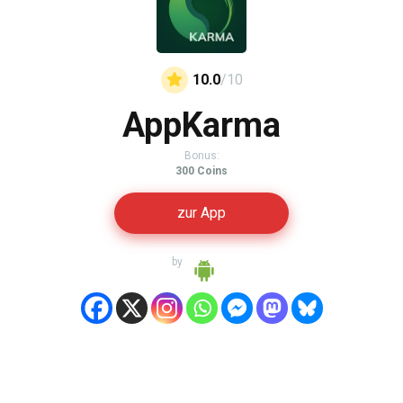
10.0
/10
AppKarma
Bonus:
300 Coins
zur App
by