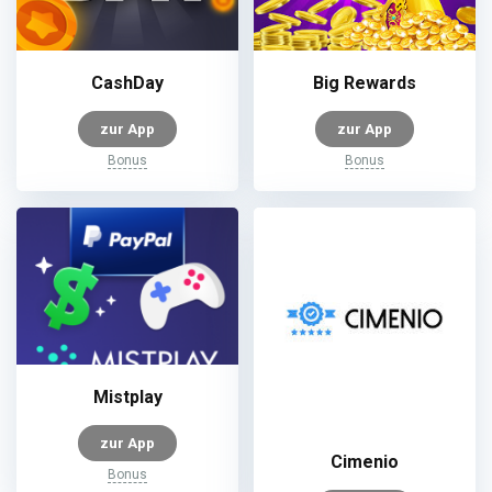
CashDay
Big Rewards
zur App
zur App
Bonus
Bonus
Mistplay
zur App
Cimenio
Bonus