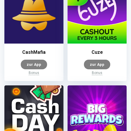
CashMafia
Cuze
zur App
zur App
Bonus
Bonus