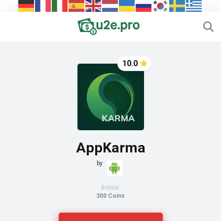
10.0
AppKarma
by
Bonus:
300 Coins