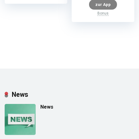
zur App
Bonus
News
News