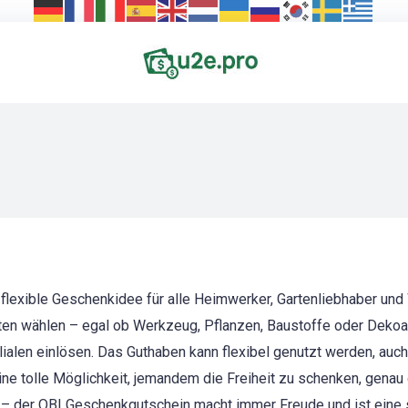
 flexible Geschenkidee für alle Heimwerker, Gartenliebhaber un
en wählen – egal ob Werkzeug, Pflanzen, Baustoffe oder Dekoart
Filialen einlösen. Das Guthaben kann flexibel genutzt werden, auc
ne tolle Möglichkeit, jemandem die Freiheit zu schenken, genau 
– der OBI Geschenkgutschein macht immer Freude und ist eine si