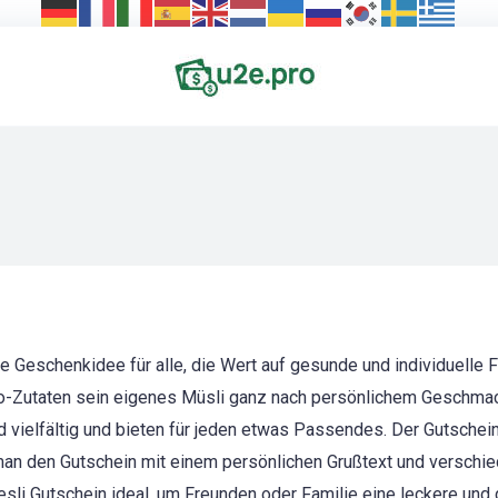
 Geschenkidee für alle, die Wert auf gesunde und individuelle 
io-Zutaten sein eigenes Müsli ganz nach persönlichem Geschmac
d vielfältig und bieten für jeden etwas Passendes. Der Gutschein
man den Gutschein mit einem persönlichen Grußtext und verschie
li Gutschein ideal, um Freunden oder Familie eine leckere und